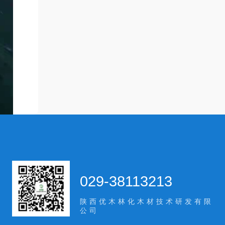
029-38113213
陕西优木林化木材技术研发有限
公司